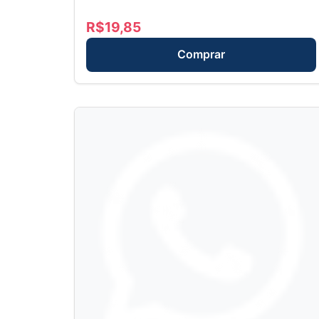
R$19,85
Comprar