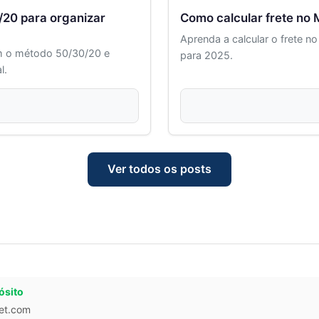
20 para organizar
Como calcular frete no 
Aprenda a calcular o frete n
om o método 50/30/20 e
para 2025.
l.
Ver todos os posts
ósito
bet.com