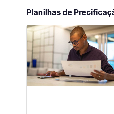
Planilhas de Precifica