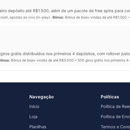
eiro depósito até R$1.500, além de um pacote de free spins para c
crash, apostas ao vivo (in-play) ·
Bônus:
Bônus de boas-vindas de até R$1.500 — 
ros grátis distribuídos nos primeiros 4 depósitos, com rollover just
Bônus:
Bônus de boas-vindas de até R$5.000 + 500 giros grátis nos primeiros 4 d
Navegação
Políticas
Início
Política de Re
Loja
Política de Env
Planilhas
Termos e Cond