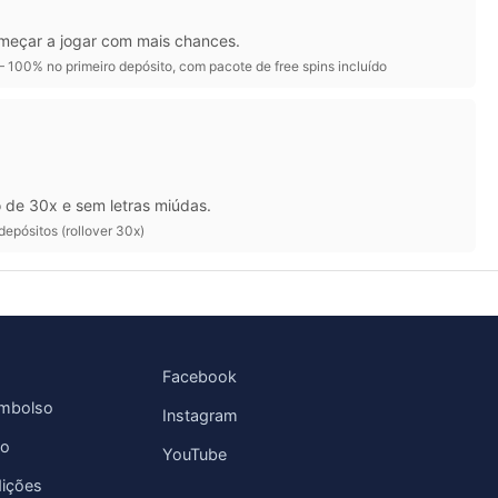
omeçar a jogar com mais chances.
100% no primeiro depósito, com pacote de free spins incluído
o de 30x e sem letras miúdas.
epósitos (rollover 30x)
Facebook
embolso
Instagram
io
YouTube
ições