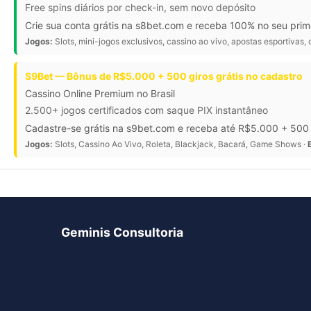
Free spins diários por check-in, sem novo depósito
Crie sua conta grátis na s8bet.com e receba 100% no seu prim
Jogos:
Slots, mini-jogos exclusivos, cassino ao vivo, apostas esportivas, 
S9Bet — Bônus de R$5.000 + 500 giros grátis no cadastro
Cassino Online Premium no Brasil
2.500+ jogos certificados com saque PIX instantâneo
Cadastre-se grátis na s9bet.com e receba até R$5.000 + 500 gi
Jogos:
Slots, Cassino Ao Vivo, Roleta, Blackjack, Bacará, Game Shows ·
Geminis Consultoria