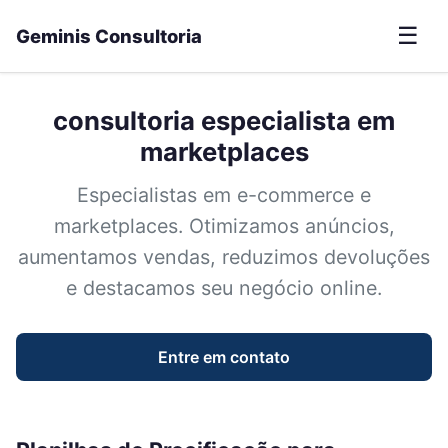
☰
Geminis Consultoria
consultoria especialista em
marketplaces
Especialistas em e-commerce e
marketplaces. Otimizamos anúncios,
aumentamos vendas, reduzimos devoluções
e destacamos seu negócio online.
Entre em contato