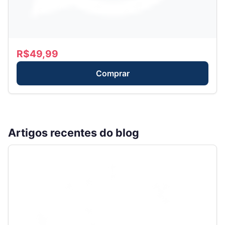
R$49,99
Comprar
Artigos recentes do blog