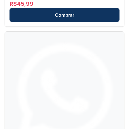
R$45,99
Comprar