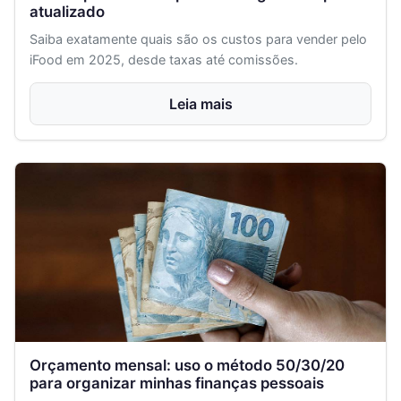
atualizado
Saiba exatamente quais são os custos para vender pelo
iFood em 2025, desde taxas até comissões.
Leia mais
Orçamento mensal: uso o método 50/30/20
para organizar minhas finanças pessoais