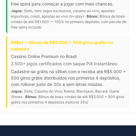
free spins para começar a jogar com mais chances.
Jogos:
Slots, mini-jogos exclusivos, cassino ao vivo, apostas
esportivas, crash, apostas ao vivo (in-play) ·
Bônus:
Bônus de boas-
vindas de até R$1.500 — 100% no primeiro depósito, com pacote de
free spins incluído
S9Bet — Bônus de R$5.000 + 500 giros grátis no
cadastro
Cassino Online Premium no Brasil
2.500+ jogos certificados com saque PIX instantâneo
Cadastre-se grátis na s9bet.com e receba até R$5.000 +
500 giros grátis distribuídos nos primeiros 4 depósitos,
com rollover justo de 30x e sem letras miúdas.
Jogos:
Slots, Cassino Ao Vivo, Roleta, Blackjack, Bacará, Game
Shows ·
Bônus:
Bônus de boas-vindas de até R$5.000 + 500 giros
grátis nos primeiros 4 depósitos (rollover 30x)