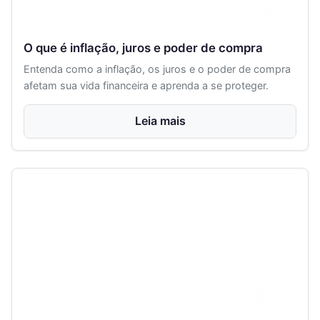
O que é inflação, juros e poder de compra
Entenda como a inflação, os juros e o poder de compra
afetam sua vida financeira e aprenda a se proteger.
Leia mais