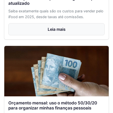
atualizado
Saiba exatamente quais são os custos para vender pelo
iFood em 2025, desde taxas até comissões.
Leia mais
Orçamento mensal: uso o método 50/30/20
para organizar minhas finanças pessoais