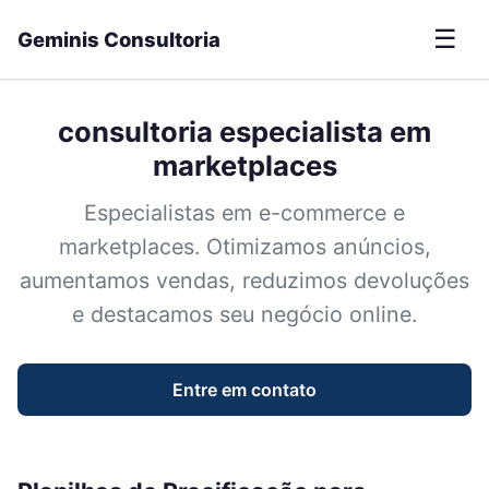
☰
Geminis Consultoria
consultoria especialista em
marketplaces
Especialistas em e-commerce e
marketplaces. Otimizamos anúncios,
aumentamos vendas, reduzimos devoluções
e destacamos seu negócio online.
Entre em contato